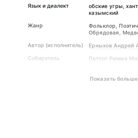
Язык и диалект
обские угры, хан
казымский
Жанр
Фольклор, Поэтич
Обрядовая, Медв
Автор (исполнитель)
Ерныхов Андрей 
Собиратель
Потпот Римма Мих
Перевод
Потпот Римма Мих
Показать больше
Место сбора
ХМАО-Югра округ,
Осетные
Время сбора
2016
Общее время
00.35.57.
звучания
Применяемая
Усовершенствова