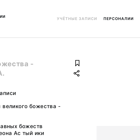
ии
УЧЁТНЫЕ ЗАПИСИ
ПЕРСОНАЛИИ
ожества -
А.
аписи
 великого божества -
лавных божеств
еона Ас тый ики