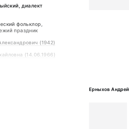
тыйский, диалект
еский фольклор,
ежий праздник
Александрович (1942)
айловна (14.06.1966)
айловна (14.06.1966)
 Белоярский р-он, ст.
Ерныхов Андрей
нная графика