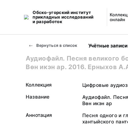
Обско-угорский институт
Коллекц
прикладных исследований
онлайн
и разработок
Учётные записи
Вернуться в список
Аудиофайл. Песня великого б
Вөн икэн ар. 2016. Ерныхов А.
Коллекция
Цифровые аудиоз
Название
Аудиофайл. Песня
Вөн икэн ар
Аннотация
Песня одного и г
хантыйского пант