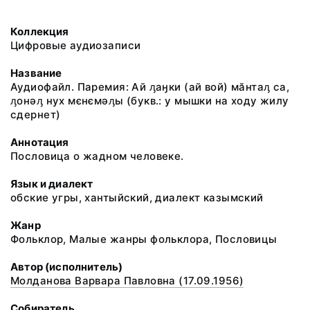
Коллекция
Цифровые аудиозаписи
Название
Аудиофайл. Паремия: Ай ԓаӈки (ай вой) мӑнтаԓ са,
ԓонәԓ нух мєнємәԓы (букв.: у мышки на ходу жилу
сдернет)
Аннотация
Пословица о жадном человеке.
Язык и диалект
обские угры, хантыйский, диалект казымский
Жанр
Фольклор, Малые жанры фольклора, Пословицы
Автор (исполнитель)
Молданова Варвара Павловна (17.09.1956)
Собиратель