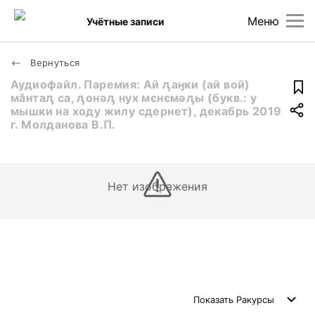
Меню
Учётные записи
Вернуться
Аудиофайл. Паремия: Ай ԓаӈки (ай вой)
мӑнтаԓ са, ԓонәԓ нух мєнємәԓы (букв.: у
мышки на ходу жилу сдернет), декабрь 2019
г. Молданова В.П.
Нет изображения
Показать
Ракурсы