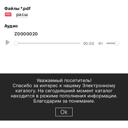
Файлы *.pdf
расш
Аудио
Z0000020
P
00:00
M
l
u
a
t
y
e
Уважаемый посетитель!
Спасибо за интерес к нашему Электронному
каталогу. На сегодняшний момент каталог
находится в режиме пополнения информации.
Благодарим за понимание.
Ok