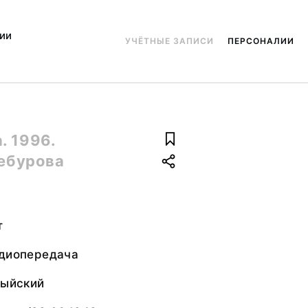
ии
УЧЁТНЫЕ ЗАПИСИ
ПЕРСОНАЛИИ
. 1996.
Себурова
т
адиопередача
тыйский