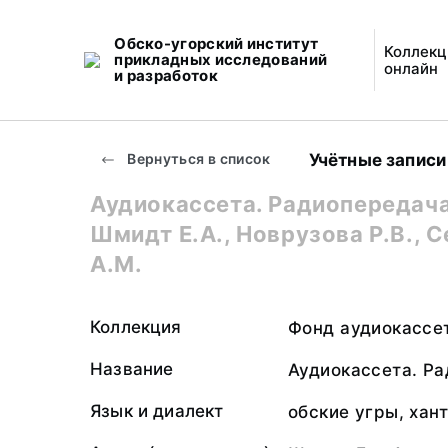
Обско-угорский институт
Коллекц
прикладных исследований
онлайн
и разработок
Учётные записи
Вернуться в список
Аудиокассета. Радиопередача
Шмидт Е.А., Новрузова Р.В., 
А.М.
Коллекция
Фонд аудиокассе
Название
Аудиокассета. Р
Язык и диалект
обские угры, хан